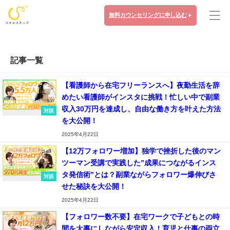
無料カウンセリングに申し込む
記事一覧
【看護師から在宅フリーランスへ】夜勤生活を辞
めたい看護師がインスタに挑戦！忙しい中で副業
収入30万円を達成し、自由な働き方を叶えた方法
対談
を大公開！
2025年4月22日
【12万フォロワー増加】独学で挫折した後のマン
ツーマン受講で実践した”成果につながるインス
タ発信術”とは？副業ながらフォロワー爆伸びさ
対談
せた秘訣を大公開！
2025年4月22日
【フォロワー数不要】在宅ワークで子どもとの時
間を大事にしながら安定収入！育児と仕事の両立