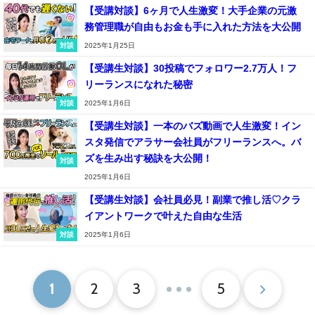
【受講対談】6ヶ月で人生激変！大手企業の元激
務管理職が自由もお金も手に入れた方法を大公開
対談
2025年1月25日
【受講生対談】30投稿でフォロワー2.7万人！フ
リーランスになれた秘密
対談
2025年1月6日
【受講生対談】一本のバズ動画で人生激変！イン
スタ発信でアラサー会社員がフリーランスへ。バ
ズを生み出す秘訣を大公開！
対談
2025年1月6日
【受講生対談】会社員必見！副業で推し活♡クラ
イアントワークで叶えた自由な生活
対談
2025年1月6日
1
2
3
5