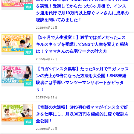
を実現！受講してからたった6ヶ月後で、インス
対談
タ運用代行で月10万円以上稼ぐママさんに成果の
秘訣を聞いてみました！
2025年4月22日
【5ヶ月で人生激変！】独学ではダメだった...ス
キルスキップを受講してSNSで人生を変えた秘訣
は！？ママさんの在宅ワークの叶え方
対談
2025年4月22日
【ヨガ×インスタ集客】たった3ヶ月でヨガレッス
ンの売上が3倍になった方法を大公開！SNS未経
験者には手厚いマンツーマンサポートがピッタ
対談
リ！
2025年4月22日
【奇跡の大逆転】SNS初心者ママがインスタで好
きを仕事にし、月収30万円を継続的に稼ぐ秘訣を
全公開！
対談
2025年4月22日